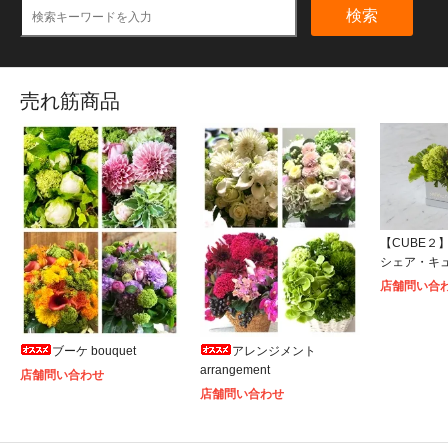
検索
売れ筋商品
【CUBE２】S
シェア・キ
店舗問い合
ブーケ bouquet
アレンジメント
arrangement
店舗問い合わせ
店舗問い合わせ