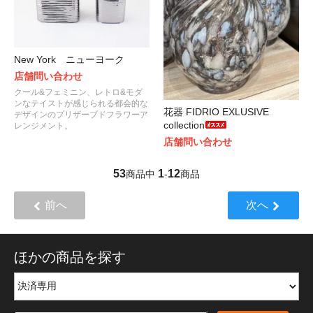
New York ニューヨーク
店舗問い合わせ
クール&フェミニン、レトロ&モダ
ンなテイストが感じられる都会的な
花器 FIDRIO EXLUSIVE
デザインのプリザーブドフラワーア
collection
レンジメント。
店舗問い合わせ
53
1
12
商品中
-
商品
前へ
次へ
ほかの商品を探す