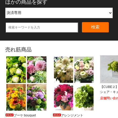
ほかの商品を探す
検索
売れ筋商品
【CUBE２】S
シェア・キ
店舗問い合
ブーケ bouquet
アレンジメント