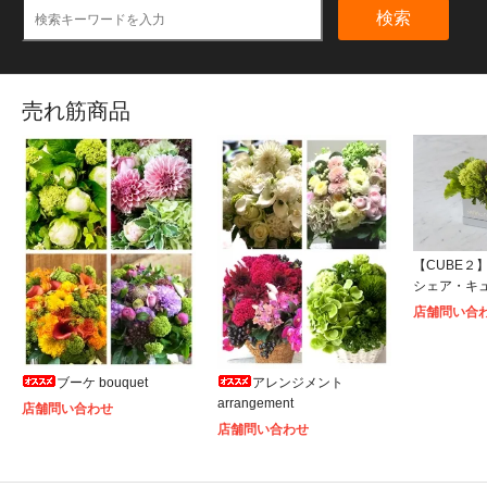
検索
売れ筋商品
【CUBE２】S
シェア・キ
店舗問い合
ブーケ bouquet
アレンジメント
arrangement
店舗問い合わせ
店舗問い合わせ