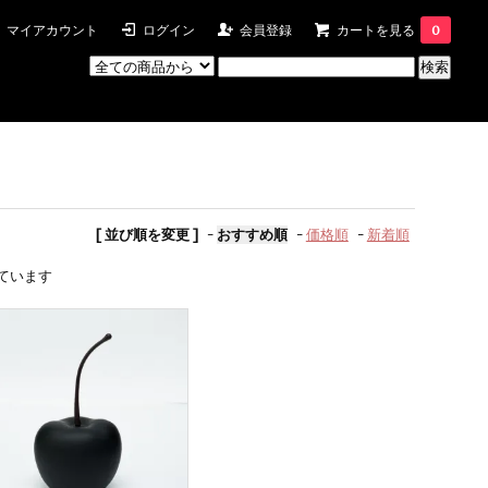
マイアカウント
ログイン
会員登録
カートを見る
0
[ 並び順を変更 ]
-
おすすめ順
-
価格順
-
新着順
示しています