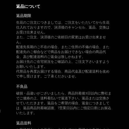
返品について
返品期限
生花のご注文につきましては、ご注文をいただいてから生花
仕入れておりますので、決済後のキャンセル、返品、交換は
お受け出来ません。
また、ご注文、決済後のご依頼日の変更はお受け出来ませ
ん。
配達先長期のご不在の場合、またご住所の不備の場合、また
配達先のご都合などで商品をお届けできない場合の商品代
金、及び配達送料のご返金は致しかねます。
、
お届け先のご在宅状況をご確認の上、ご注文下さいますよう
お願いいたします。
代替品を再度お届けする場合、商品代金及び配達送料を改め
て申し受けます。ご了承くださいませ。
不良品
破損・品違いがございましたら、商品到着後3日以内に弊社ま
でご連絡の上、送料着払いで返送下さい。返品または交換さ
せていただきます。返品をご希望の場合、返金につきまして
は、返品商品到着確認後、7営業日以内にご指定口座にお振込
用
いたします。
返品送料