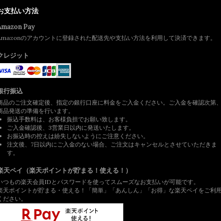
お支払い方法
Amazon Pay
Amazonのアカウントに登録された配送先や支払い方法を利用して決済できます。
クレジット
銀行振込
商品のご注文確定後、指定の銀行口座に料金をご入金ください。ご入金を確認次第
商品発送の準備を行います。
振込手数料は、お客様負担でお願い致します。
ご入金確認後、3営業日以内に発送いたします。
お振込時の控えは紛失しないようにご注意ください。
注文後、7日以内にご入金のない場合、ご注文はキャンセルとさせていただきま
す。
楽天ペイ（楽天ポイントが貯まる！使える！）
いつもの楽天会員IDとパスワードを使ってスムーズなお支払いが可能です。
楽天ポイントが貯まる・使える！「簡単」「あんしん」「お得」な楽天ペイをご利
ください。