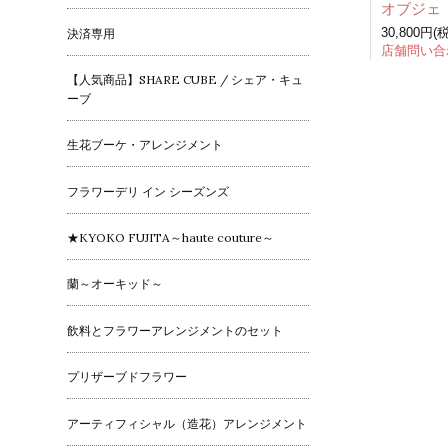
30,800円(
決済専用
店舗問い合
【人気商品】SHARE CUBE / シェア・キュ
ーブ
生花ブーケ・アレンジメント
フラワーデリ イン シーズンズ
★KYOKO FUJITA～haute couture～
蘭～オーキッド～
飲料とフラワーアレンジメントのセット
プリザーブドフラワー
アーティフィシャル（造花）アレンジメント