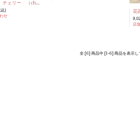
オブジェ チェリー （cherry glossy red)
税込)
わせ
9,
店
全 [6] 商品中 [1-6] 商品を表