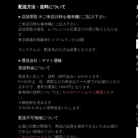
配送方法・送料について
■ 店頭受取 ※ご来店日時を備考欄にご記入下さい
ご来店日時を備考欄にご記入下さい。
店頭受取の場合、レフレシール広尾店での受け取りとなりま
す。
東京都港区南麻布5-2-37 ルランビル1階
※システム上、配送先の入力は必要となります。
■ 運送会社：ヤマト運輸
発送料金について
発送先に応じて、送料（箱代込み）がかかります。
5〜10月は、花・酒類などの発送はクール便でのお届けとなり
ますので、通常の運賃に+660円となります。
各地域の送料については
こちらのページよりご確認くださ
い。
※梱包材を含みます
※2025.8.25より送料改定いたします。
配送不可地域について
お届け日数の関係で、商品の品質を保持できないためお届け
できない地域がございます。
こちらのページ
よりご確認ください。