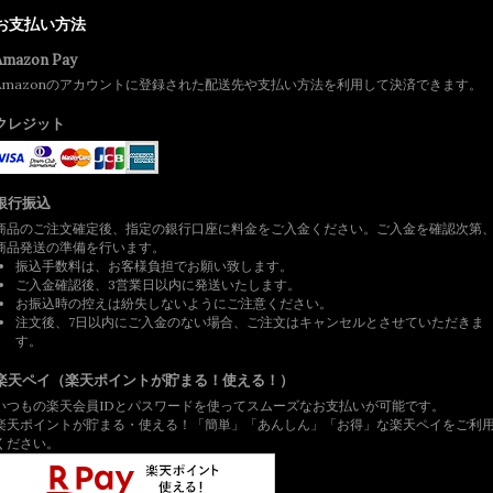
お支払い方法
Amazon Pay
Amazonのアカウントに登録された配送先や支払い方法を利用して決済できます。
クレジット
銀行振込
商品のご注文確定後、指定の銀行口座に料金をご入金ください。ご入金を確認次第
商品発送の準備を行います。
振込手数料は、お客様負担でお願い致します。
ご入金確認後、3営業日以内に発送いたします。
お振込時の控えは紛失しないようにご注意ください。
注文後、7日以内にご入金のない場合、ご注文はキャンセルとさせていただきま
す。
楽天ペイ（楽天ポイントが貯まる！使える！）
いつもの楽天会員IDとパスワードを使ってスムーズなお支払いが可能です。
楽天ポイントが貯まる・使える！「簡単」「あんしん」「お得」な楽天ペイをご利
ください。