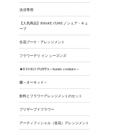
決済専用
【人気商品】SHARE CUBE / シェア・キュ
ーブ
生花ブーケ・アレンジメント
フラワーデリ イン シーズンズ
★KYOKO FUJITA～haute couture～
蘭～オーキッド～
飲料とフラワーアレンジメントのセット
プリザーブドフラワー
アーティフィシャル（造花）アレンジメント