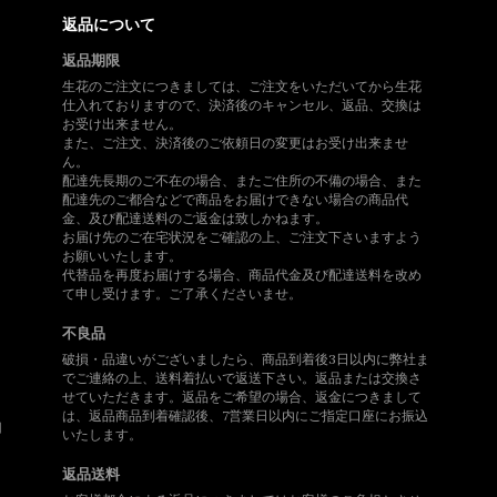
返品について
返品期限
生花のご注文につきましては、ご注文をいただいてから生花
仕入れておりますので、決済後のキャンセル、返品、交換は
お受け出来ません。
また、ご注文、決済後のご依頼日の変更はお受け出来ませ
ん。
配達先長期のご不在の場合、またご住所の不備の場合、また
配達先のご都合などで商品をお届けできない場合の商品代
金、及び配達送料のご返金は致しかねます。
、
お届け先のご在宅状況をご確認の上、ご注文下さいますよう
お願いいたします。
代替品を再度お届けする場合、商品代金及び配達送料を改め
て申し受けます。ご了承くださいませ。
不良品
破損・品違いがございましたら、商品到着後3日以内に弊社ま
でご連絡の上、送料着払いで返送下さい。返品または交換さ
せていただきます。返品をご希望の場合、返金につきまして
は、返品商品到着確認後、7営業日以内にご指定口座にお振込
用
いたします。
返品送料