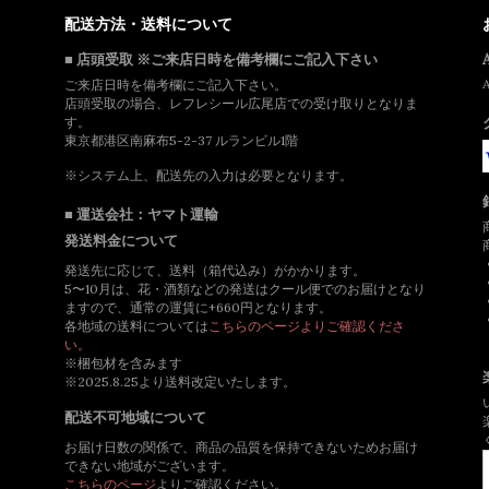
配送方法・送料について
■ 店頭受取 ※ご来店日時を備考欄にご記入下さい
ご来店日時を備考欄にご記入下さい。
店頭受取の場合、レフレシール広尾店での受け取りとなりま
す。
東京都港区南麻布5-2-37 ルランビル1階
※システム上、配送先の入力は必要となります。
■ 運送会社：ヤマト運輸
発送料金について
発送先に応じて、送料（箱代込み）がかかります。
5〜10月は、花・酒類などの発送はクール便でのお届けとなり
ますので、通常の運賃に+660円となります。
各地域の送料については
こちらのページよりご確認くださ
い。
※梱包材を含みます
※2025.8.25より送料改定いたします。
配送不可地域について
お届け日数の関係で、商品の品質を保持できないためお届け
できない地域がございます。
こちらのページ
よりご確認ください。