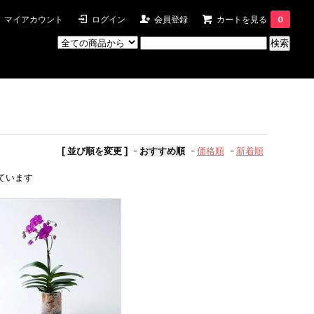
マイアカウント
ログイン
会員登録
カートを見る
0
[ 並び順を変更 ]
-
おすすめ順
-
価格順
-
新着順
示しています