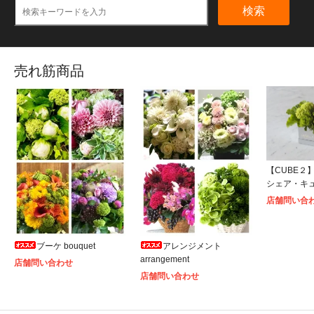
検索
売れ筋商品
【CUBE２】S
シェア・キ
店舗問い合
ブーケ bouquet
アレンジメント
arrangement
店舗問い合わせ
店舗問い合わせ