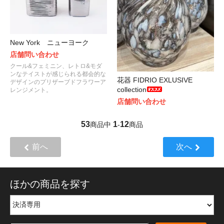
New York ニューヨーク
店舗問い合わせ
クール&フェミニン、レトロ&モダ
ンなテイストが感じられる都会的な
花器 FIDRIO EXLUSIVE
デザインのプリザーブドフラワーア
collection
レンジメント。
店舗問い合わせ
53
1
12
商品中
-
商品
前へ
次へ
ほかの商品を探す