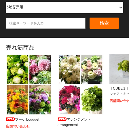
検索
売れ筋商品
【CUBE２】S
シェア・キ
店舗問い合
ブーケ bouquet
アレンジメント
arrangement
店舗問い合わせ