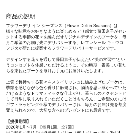
商品の説明
フラワーデリ イン シーズンズ（Flower Deli in Seasons）は、
様々な味覚をお好きなように楽しめるデリ感覚で藤田京子がセレ
クトする季節の花々を編んだオリジナルデザインのブーケを、毎
月ご希望のお届け先にデリバリーする、レフレシール キョウコ
フジタが新たに提案するフラワーデリバリーサービスです。
デザインする花々を通して藤田京子が伝えたい“美の常習性”とい
うコンセプトを体感いただけるように、その時期一番美しい花た
ちを束ねたブーケを毎月お手元にお届けいたします。
上質で長持ちする花々をスタイリッシュに編み上げたブーケは、
季節を感じながら色や香りに触発され、物語を思い浮かべていた
だけるようなドラマティックな仕上がり。暮らしのアクセントと
して日常に取り入れていただくことはもちろん、ご希望の方には
ギフトラッピング仕様でデリバリーされ、毎月のお届け先を都度
変えられるので、大切な方へのプレゼントにも最適です。
【提供期間】
2026年1月〜7月 【毎月1回、全7回】
※ご契約お申込みは継続デリバリー（デリバリー回数：2回以