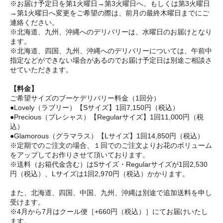
※お届け予定日を第1火曜日→第3火曜日へ、もしくは第3火曜日
→第1火曜日へ変更をご希望の際は、前月の最終木曜日までにご
連絡ください。
※北海道、九州、沖縄へのデリバリーは、水曜日のお届けとなり
ます。
※北海道、四国、九州、沖縄へのデリバリーについては、午前中
指定などができない場合があるのでお届け予定日は別途ご相談さ
せていただきます。
【料金】
ご希望サイズのブーケデリバリー料金（1回分）
●Lovely（ラブリー）【Sサイズ】1回7,150円（税込）
●Precious（プレシャス）【Regularサイズ】1回11,000円（税
込）
●Glamorous（グラマラス）【Lサイズ】1回14,850円（税込）
※定期でのご注文の場合、１回でのご注文よりお花のボリューム
をアップしてお作りさせて頂いております。
※送料（お箱代金含む）はSサイズ・Regularサイズが1回2,530
円（税込）、Lサイズは1回2,970円（税込）かかります。
また、北海道、四国、中国、九州、沖縄は別途で追加送料を申し
受けます。
※4月から7月はクール便［+660円（税込）］にてお届けいたし
ます。