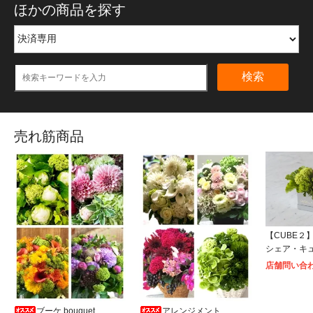
ほかの商品を探す
検索
売れ筋商品
【CUBE２】S
シェア・キ
店舗問い合
ブーケ bouquet
アレンジメント