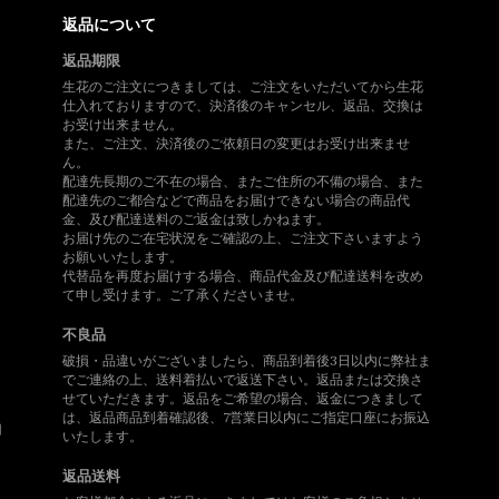
返品について
返品期限
生花のご注文につきましては、ご注文をいただいてから生花
仕入れておりますので、決済後のキャンセル、返品、交換は
お受け出来ません。
また、ご注文、決済後のご依頼日の変更はお受け出来ませ
ん。
配達先長期のご不在の場合、またご住所の不備の場合、また
配達先のご都合などで商品をお届けできない場合の商品代
金、及び配達送料のご返金は致しかねます。
、
お届け先のご在宅状況をご確認の上、ご注文下さいますよう
お願いいたします。
代替品を再度お届けする場合、商品代金及び配達送料を改め
て申し受けます。ご了承くださいませ。
不良品
破損・品違いがございましたら、商品到着後3日以内に弊社ま
でご連絡の上、送料着払いで返送下さい。返品または交換さ
せていただきます。返品をご希望の場合、返金につきまして
は、返品商品到着確認後、7営業日以内にご指定口座にお振込
用
いたします。
返品送料