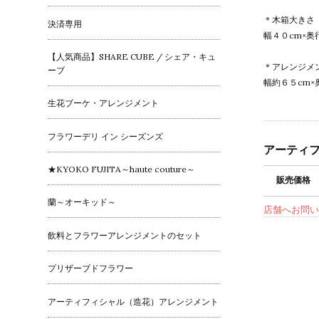
＊木箱大きさ
決済専用
幅４０cm×奥
【人気商品】SHARE CUBE / シェア・キュ
＊アレンジメ
ーブ
幅約６５cm×
生花ブーケ・アレンジメント
フラワーデリ イン シーズンズ
アーティ
★KYOKO FUJITA～haute couture～
販売価格
蘭～オーキッド～
店舗へお問い
飲料とフラワーアレンジメントのセット
プリザーブドフラワー
アーティフィシャル（造花）アレンジメント