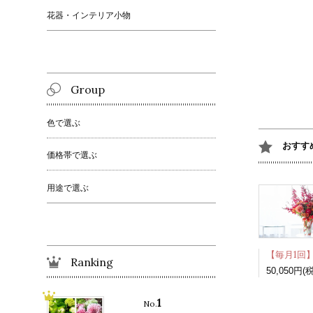
花器・インテリア小物
Group
色で選ぶ
おすす
価格帯で選ぶ
用途で選ぶ
Ranking
50,050円(
1
No.