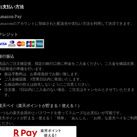
お支払い方法
Amazon Pay
Amazonのアカウントに登録された配送先や支払い方法を利用して決済できます。
クレジット
銀行振込
商品のご注文確定後、指定の銀行口座に料金をご入金ください。ご入金を確認次第
商品発送の準備を行います。
振込手数料は、お客様負担でお願い致します。
ご入金確認後、3営業日以内に発送いたします。
お振込時の控えは紛失しないようにご注意ください。
注文後、7日以内にご入金のない場合、ご注文はキャンセルとさせていただきま
す。
楽天ペイ（楽天ポイントが貯まる！使える！）
いつもの楽天会員IDとパスワードを使ってスムーズなお支払いが可能です。
楽天ポイントが貯まる・使える！「簡単」「あんしん」「お得」な楽天ペイをご利
ください。