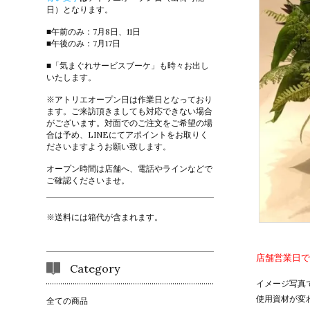
日）となります。
■午前のみ：7月8日、11日
■午後のみ：7月17日
■「気まぐれサービスブーケ」も時々お出し
いたします。
※アトリエオープン日は作業日となっており
ます。ご来訪頂きましても対応できない場合
がございます。対面でのご注文をご希望の場
合は予め、LINEにてアポイントをお取りく
ださいますようお願い致します。
オープン時間は店舗へ、電話やラインなどで
ご確認くださいませ。
※送料には箱代が含まれます。
店舗営業日で
Category
イメージ写真
使用資材が変
全ての商品