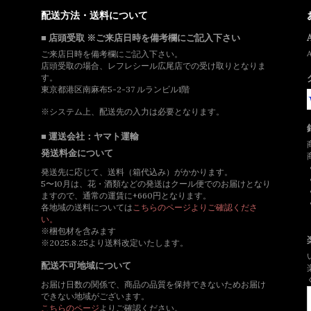
配送方法・送料について
■ 店頭受取 ※ご来店日時を備考欄にご記入下さい
ご来店日時を備考欄にご記入下さい。
店頭受取の場合、レフレシール広尾店での受け取りとなりま
す。
東京都港区南麻布5-2-37 ルランビル1階
※システム上、配送先の入力は必要となります。
■ 運送会社：ヤマト運輸
発送料金について
発送先に応じて、送料（箱代込み）がかかります。
5〜10月は、花・酒類などの発送はクール便でのお届けとなり
ますので、通常の運賃に+660円となります。
各地域の送料については
こちらのページよりご確認くださ
い。
※梱包材を含みます
※2025.8.25より送料改定いたします。
配送不可地域について
お届け日数の関係で、商品の品質を保持できないためお届け
できない地域がございます。
こちらのページ
よりご確認ください。